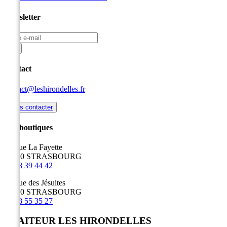
Newsletter
Contact
contact@leshirondelles.fr
Nous contacter
Nos boutiques
19, rue La Fayette
67100 STRASBOURG
03 88 39 44 42
84, rue des Jésuites
67100 STRASBOURG
03 88 55 35 27
TRAITEUR LES HIRONDELLES