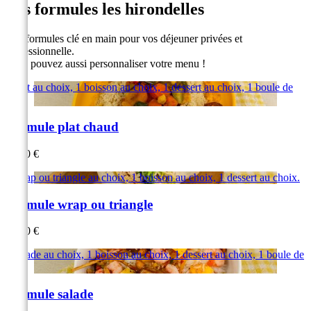
Les formules les hirondelles
Des formules clé en main pour vos déjeuner privées et
professionnelle.
Vous pouvez aussi personnaliser votre menu !
1 plat au choix, 1 boisson au choix, 1 dessert au choix, 1 boule de
pain.
Formule plat chaud
14,60 €
1 wrap ou triangle au choix, 1 boisson au choix, 1 dessert au choix.
Formule wrap ou triangle
11,00 €
1 salade au choix, 1 boisson au choix, 1 dessert au choix, 1 boule de
pain.
Formule salade