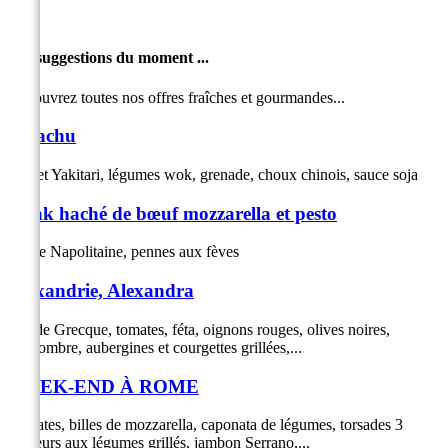
Les suggestions du moment ...
Découvrez toutes nos offres fraîches et gourmandes...
Pikachu
Poulet Yakitari, légumes wok, grenade, choux chinois, sauce soja
Steak haché de bœuf mozzarella et pesto
Sauce Napolitaine, pennes aux fèves
Alexandrie, Alexandra
Salade Grecque, tomates, féta, oignons rouges, olives noires,
concombre, aubergines et courgettes grillées,...
WEEK-END À ROME
Tomates, billes de mozzarella, caponata de légumes, torsades 3
couleurs aux légumes grillés, jambon Serrano,...