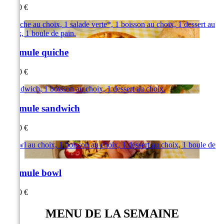
12,70 €
1 quiche au choix, 1 salade verte*, 1 boisson au choix, 1 dessert au
choix, 1 boule de pain.
Formule quiche
12,50 €
1 sandwich, 1 boisson au choix, 1 dessert au choix.
Formule sandwich
11,60 €
1 bowl au choix, 1 boisson au choix, 1 dessert au choix, 1 boule de
pain
Formule bowl
15,10 €
MENU DE LA SEMAINE